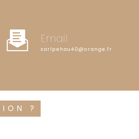
Email
sarlpehau40@orange.fr
TION ?