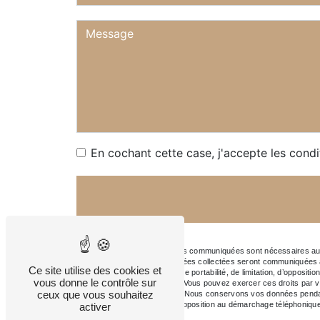
En cochant cette case, j'accepte les condi
** Les données personnelles communiquées sont nécessaires aux fi
à votre message. Les données collectées seront communiquées au
Ce site utilise des cookies et
rectification, d’effacement, de portabilité, de limitation, d’opposi
vous donne le contrôle sur
vos données post-mortem. Vous pouvez exercer ces droits par voie
ceux que vous souhaitez
pourra vous être demandé. Nous conservons vos données pendant la
vous inscrire sur la liste d'opposition au démarchage téléphoniqu
activer