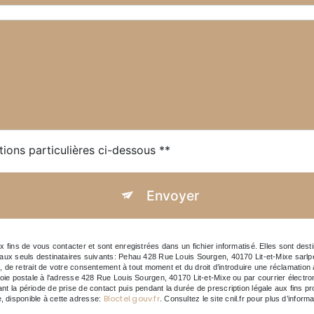
tions particulières ci-dessous **
Envoyer
ns de vous contacter et sont enregistrées dans un fichier informatisé. Elles sont desti
x seuls destinataires suivants: Pehau 428 Rue Louis Sourgen, 40170 Lit-et-Mixe sarlp
tion, de retrait de votre consentement à tout moment et du droit d’introduire une réclamation
 postale à l'adresse 428 Rue Louis Sourgen, 40170 Lit-et-Mixe ou par courrier électroniq
 période de prise de contact puis pendant la durée de prescription légale aux fins prob
Bloctel.gouv.fr
e, disponible à cette adresse:
. Consultez le site cnil.fr pour plus d’inform