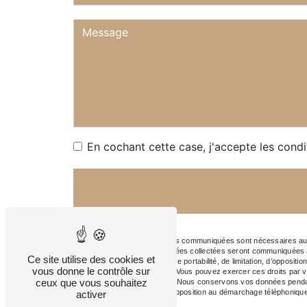
En cochant cette case, j'accepte les condi
** Les données personnelles communiquées sont nécessaires aux fi
à votre message. Les données collectées seront communiquées au
Ce site utilise des cookies et
rectification, d’effacement, de portabilité, de limitation, d’opposi
vous donne le contrôle sur
vos données post-mortem. Vous pouvez exercer ces droits par voie
ceux que vous souhaitez
pourra vous être demandé. Nous conservons vos données pendant la
vous inscrire sur la liste d'opposition au démarchage téléphoniqu
activer