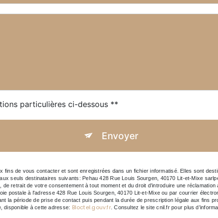
tions particulières ci-dessous **
Envoyer
ns de vous contacter et sont enregistrées dans un fichier informatisé. Elles sont desti
x seuls destinataires suivants: Pehau 428 Rue Louis Sourgen, 40170 Lit-et-Mixe sarlp
tion, de retrait de votre consentement à tout moment et du droit d’introduire une réclamation
 postale à l'adresse 428 Rue Louis Sourgen, 40170 Lit-et-Mixe ou par courrier électroniq
 période de prise de contact puis pendant la durée de prescription légale aux fins prob
Bloctel.gouv.fr
e, disponible à cette adresse:
. Consultez le site cnil.fr pour plus d’inform